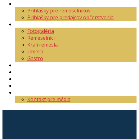
Aktuality
Prihlášky pre remeselníkov
Prihlášky pre predajcov občerstvenia
O festivale
Fotogaléria
Remeselníci
Králi remesla
Umelci
Gastro
Mapa areálu
Program
Vstupenky
Partneri
Kontakt
Kontakt pre média