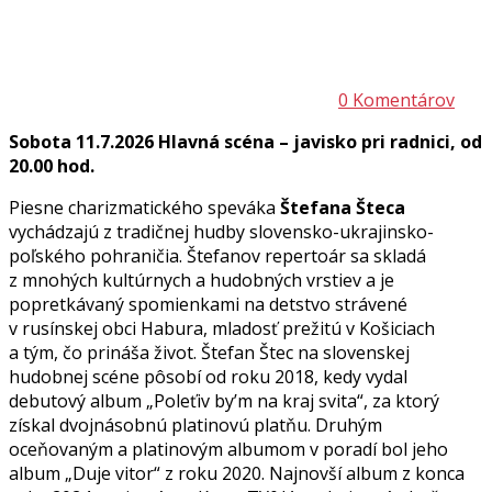
0 Komentárov
Sobota 11.7.2026 Hlavná scéna – javisko pri radnici, od
20.00 hod.
Piesne charizmatického speváka
Štefana Šteca
vychádzajú z tradičnej hudby slovensko-ukrajinsko-
poľského pohraničia. Štefanov repertoár sa skladá
z mnohých kultúrnych a hudobných vrstiev a je
popretkávaný spomienkami na detstvo strávené
v rusínskej obci Habura, mladosť prežitú v Košiciach
a tým, čo prináša život. Štefan Štec na slovenskej
hudobnej scéne pôsobí od roku 2018, kedy vydal
debutový album „Poleťiv by’m na kraj svita“, za ktorý
získal dvojnásobnú platinovú platňu. Druhým
oceňovaným a platinovým albumom v poradí bol jeho
album „Duje vitor“ z roku 2020. Najnovší album z konca