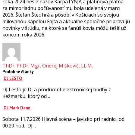
roka 2024 nesie názov KarpaTY&JA a platinová platňa
za mimoriadnu počúvanosť mu bola udelená v marci
2026. Štefan Štec hrá a pôsobí v Košiciach so svojou
milovanou kapelou Fajta a aktuálne spoločne pripravujú
novinky v štúdiu, na ktoré sa fanúšikovia môžu tešiť už
koncom roka 2026.
ThDr. PhDr. Mgr. Ondrej Miškovič, LL.M.
Podobné články
DJ LESTO
DJ Lesto je DJ a producent elektronickej hudby z
Kežmarku, ktorý od…
DJ Mark Dann
Sobota 11.7.2026 Hlavná scéna – javisko pri radnici, od
00.20 hod. DJ…