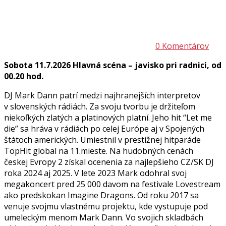
0 Komentárov
Sobota 11.7.2026 Hlavná scéna – javisko pri radnici, od
00.20 hod.
DJ Mark Dann patrí medzi najhranejších interpretov
v slovenských rádiách. Za svoju tvorbu je držiteľom
niekoľkých zlatých a platinových platní. Jeho hit “Let me
die” sa hráva v rádiách po celej Európe aj v Spojených
štátoch amerických. Umiestnil v prestížnej hitparáde
TopHit global na 11.mieste. Na hudobných cenách
českej Evropy 2 získal ocenenia za najlepšieho CZ/SK DJ
roka 2024 aj 2025. V lete 2023 Mark odohral svoj
megakoncert pred 25 000 davom na festivale Lovestream
ako predskokan Imagine Dragons. Od roku 2017 sa
venuje svojmu vlastnému projektu, kde vystupuje pod
umeleckým menom Mark Dann. Vo svojich skladbách