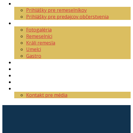
Aktuality
Prihlášky pre remeselníkov
Prihlášky pre predajcov občerstvenia
O festivale
Fotogaléria
Remeselníci
Králi remesla
Umelci
Gastro
Mapa areálu
Program
Vstupenky
Partneri
Kontakt
Kontakt pre média