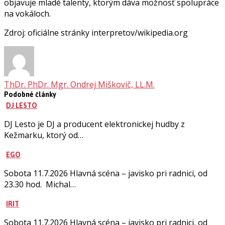
objavuje mladé talenty, ktorým dáva možnosť spolupráce
na vokáloch.
Zdroj: oficiálne stránky interpretov/wikipedia.org
ThDr. PhDr. Mgr. Ondrej Miškovič, LL.M.
Podobné články
DJ LESTO
DJ Lesto je DJ a producent elektronickej hudby z
Kežmarku, ktorý od…
EGO
Sobota 11.7.2026 Hlavná scéna – javisko pri radnici, od
23.30 hod. Michal…
IRIT
Sobota 11.7.2026 Hlavná scéna – javisko pri radnici, od