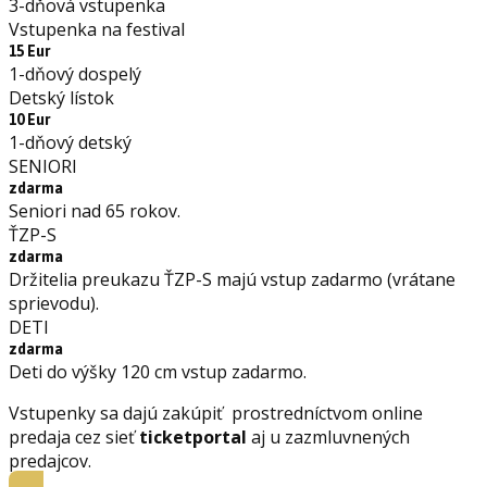
3-dňová vstupenka
Vstupenka na festival
15 Eur
1-dňový dospelý
Detský lístok
10 Eur
1-dňový detský
SENIORI
zdarma
Seniori nad 65 rokov.
ŤZP-S
zdarma
Držitelia preukazu ŤZP-S majú vstup zadarmo (vrátane
sprievodu).
DETI
zdarma
Deti do výšky 120 cm vstup zadarmo.
Vstupenky sa dajú zakúpiť prostredníctvom online
predaja cez sieť
ticketportal
aj u zazmluvnených
predajcov.