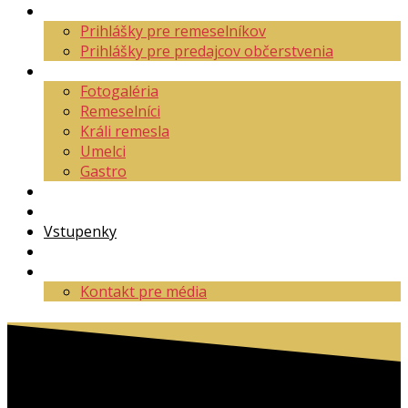
Aktuality
Prihlášky pre remeselníkov
Prihlášky pre predajcov občerstvenia
O festivale
Fotogaléria
Remeselníci
Králi remesla
Umelci
Gastro
Mapa areálu
Program
Vstupenky
Partneri
Kontakt
Kontakt pre média