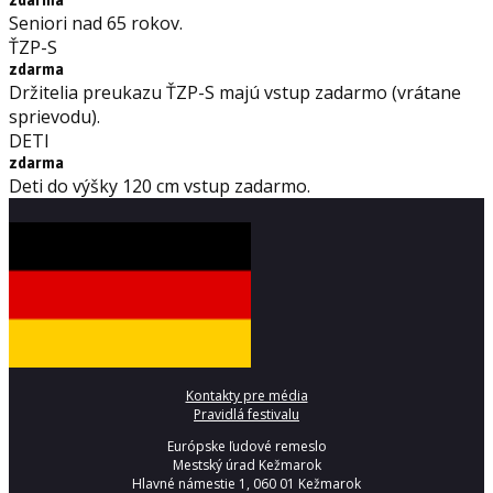
zdarma
Seniori nad 65 rokov.
ŤZP-S
zdarma
Držitelia preukazu ŤZP-S majú vstup zadarmo (vrátane
sprievodu).
DETI
zdarma
Deti do výšky 120 cm vstup zadarmo.
Kontakty pre média
Pravidlá festivalu
Európske ľudové remeslo
Mestský úrad Kežmarok
Hlavné námestie 1, 060 01 Kežmarok