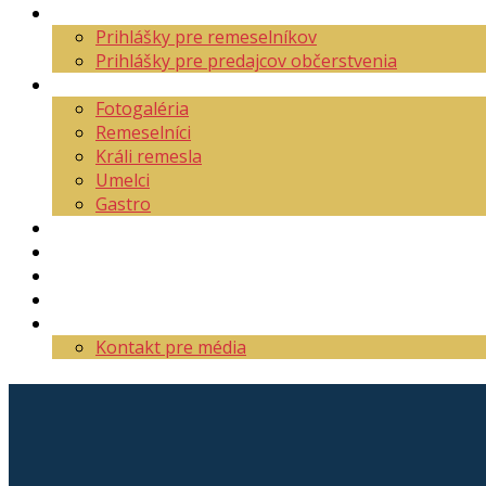
Aktuality
Prihlášky pre remeselníkov
Prihlášky pre predajcov občerstvenia
O festivale
Fotogaléria
Remeselníci
Králi remesla
Umelci
Gastro
Mapa areálu
Program
Vstupenky
Partneri
Kontakt
Kontakt pre média