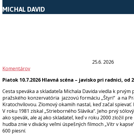
MICHAL DAVID
25.6. 2026
Komentárov
Piatok 10.7.2026 Hlavná scéna – javisko pri radnici, od 
Cesta speváka a skladateľa Michala Davida viedla k prvým 
pražského konzervatória jazzovú formáciu „Štyri“ a na Pr
Kratochvílovou. Zlomový okamih nastal, keď začal spievať.
V roku 1981 získal „Strieborného Slávika“. Jeho prvý sólový
ako spevák, ale aj ako skladateľ, keď v roku 2000 zložil p
hudba znie v divácky veľmi úspešných filmoch „Vítr v kapse“
600 piesní.