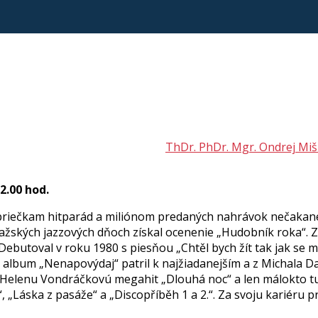
ThDr. PhDr. Mgr. Ondrej Miš
22.00 hod.
priečkam hitparád a miliónom predaných nahrávok nečakane c
ažských jazzových dňoch získal ocenenie „Hudobník roka“. 
 Debutoval v roku 1980 s piesňou „Chtěl bych žít tak jak se
 album „Nenapovýdaj“ patril k najžiadanejším a z Michala Dav
re Helenu Vondráčkovú megahit „Dlouhá noc“ a len málokto tu
, „Láska z pasáže“ a „Discopříběh 1 a 2.“. Za svoju kariéru p