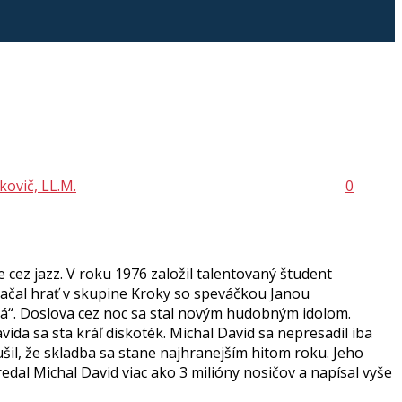
kovič, LL.M.
0
ez jazz. V roku 1976 založil talentovaný študent
Začal hrať v skupine Kroky so speváčkou Janou
 má“. Doslova cez noc sa stal novým hudobným idolom.
ida sa sta kráľ diskoték. Michal David sa nepresadil iba
šil, že skladba sa stane najhranejším hitom roku. Jeho
redal Michal David viac ako 3 milióny nosičov a napísal vyše