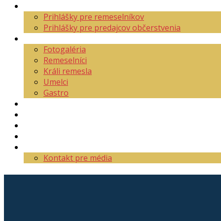
Aktuality
Prihlášky pre remeselníkov
Prihlášky pre predajcov občerstvenia
O festivale
Fotogaléria
Remeselníci
Králi remesla
Umelci
Gastro
Mapa areálu
Program
Vstupenky
Partneri
Kontakt
Kontakt pre média