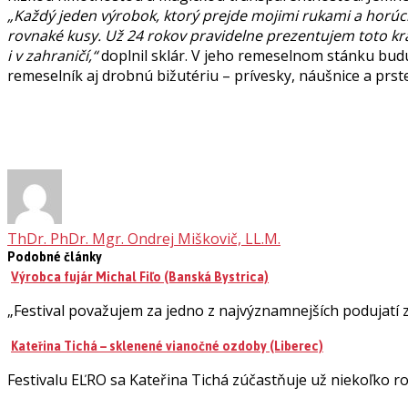
„Každý jeden výrobok, ktorý prejde mojimi rukami a horú
rovnaké kusy. Už 24 rokov pravidelne prezentujem toto k
i v zahraničí,“
doplnil sklár. V jeho remeselnom stánku budú 
remeselník aj drobnú bižutériu – prívesky, náušnice a prs
ThDr. PhDr. Mgr. Ondrej Miškovič, LL.M.
Podobné články
Výrobca fujár Michal Fiľo (Banská Bystrica)
„Festival považujem za jedno z najvýznamnejších podujatí 
Kateřina Tichá – sklenené vianočné ozdoby (Liberec)
Festivalu EĽRO sa Kateřina Tichá zúčastňuje už niekoľko r