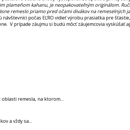
cim plameňom kahanu, je neopakovateľným originálom. Ručn
rásne remeslo priamo pred očami divákov na remeselných j
návštevníci počas EĽRO vidieť výrobu prasiatka pre šťastie,
tene. V prípade záujmu si budú môcť záujemcovia vyskúšať aj
z oblasti remesla, na ktorom…
okov a vždy sa…