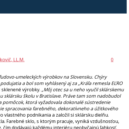
kovič, LL.M.
0
j ľudovo-umeleckých výrobkov na Slovensku. Chýry
 podujatia a bol som vyhlásený aj za „Kráľa remesla EĽRO
al sklenené výrobky.
„Môj otec sa u neho vyučil sklárskemu
nu sklársku školu v Bratislave. Práve tam som nadobudol
 a pomôcok, ktorá vyžadovala dokonalé sústredenie
gie spracovania farebného, dekoratívneho a úžitkového
o vlastného podnikania a založil si sklársku dielňu.
a. Farebné sklo, s ktorým pracuje, vyniká vzdušnosťou,
, čím dodávajú každému interiéru neobyčajnú ľahkosť.