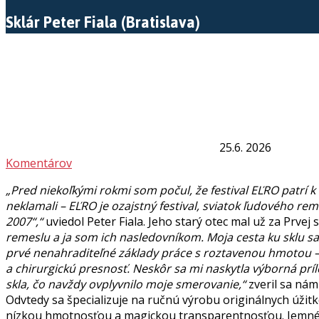
Sklár Peter Fiala (Bratislava)
25.6. 2026
Komentárov
„Pred niekoľkými rokmi som počul, že festival EĽRO patr
neklamali – EĽRO je ozajstný festival, sviatok ľudového r
2007“,“
uviedol Peter Fiala. Jeho starý otec mal už za Prvej
remeslu a ja som ich nasledovníkom. Moja cesta ku sklu sa
prvé nenahraditeľné základy práce s roztavenou hmotou –
a chirurgickú presnosť. Neskôr sa mi naskytla výborná pr
skla, čo navždy ovplyvnilo moje smerovanie,“
zveril sa nám
Odvtedy sa špecializuje na ručnú výrobu originálnych úžit
nízkou hmotnosťou a magickou transparentnosťou. Jemné p