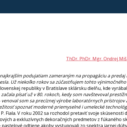
ThDr. PhDr. Mgr. Ondrej Miš
í k najkrajším podujatiam zameraným na propagáciu a preda
emesla. Už niekoľko rokov sa zúčastňujem tohto výnimočného
 slovenskej republiky v Bratislave sklársku dielňu, kde vyráb
 začala písať už v 80. rokoch, kedy som navštevoval prestíž
 venoval som sa precíznej výrobe laboratórnych prístrojov
íležitosť spoznať moderné priemyselné i umelecké technoló
 P. Fiala. V roku 2002 sa rozhodol pretaviť svoje skúsenosti d
kových a exkluzívnych dekoračných predmetov z fúkaného skl
astelové odtiene akoby vystupovali zo spektra jarnej dúhy