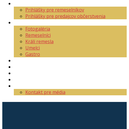
Aktuality
Prihlášky pre remeselníkov
Prihlášky pre predajcov občerstvenia
O festivale
Fotogaléria
Remeselníci
Králi remesla
Umelci
Gastro
Mapa areálu
Program
Vstupenky
Partneri
Kontakt
Kontakt pre média