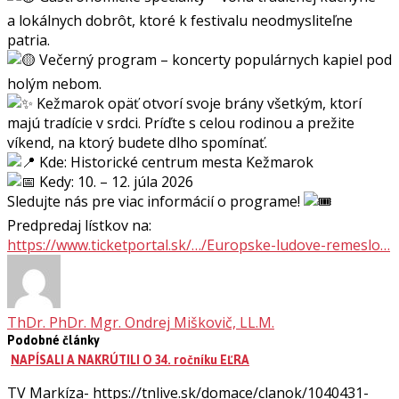
a lokálnych dobrôt, ktoré k festivalu neodmysliteľne
patria.
Večerný program – koncerty populárnych kapiel pod
holým nebom.
Kežmarok opäť otvorí svoje brány všetkým, ktorí
majú tradície v srdci. Príďte s celou rodinou a prežite
víkend, na ktorý budete dlho spomínať.
Kde: Historické centrum mesta Kežmarok
Kedy: 10. – 12. júla 2026
Sledujte nás pre viac informácií o programe!
Predpredaj lístkov na:
https://www.ticketportal.sk/…/Europske-ludove-remeslo…
ThDr. PhDr. Mgr. Ondrej Miškovič, LL.M.
Podobné články
NAPÍSALI A NAKRÚTILI O 34. ročníku EĽRA
TV Markíza- https://tnlive.sk/domace/clanok/1040431-