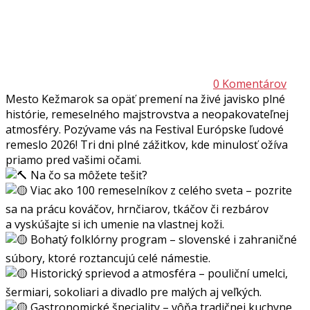
0 Komentárov
Mesto Kežmarok sa opäť premení na živé javisko plné
histórie, remeselného majstrovstva a neopakovateľnej
atmosféry. Pozývame vás na Festival Európske ľudové
remeslo 2026! Tri dni plné zážitkov, kde minulosť ožíva
priamo pred vašimi očami.
Na čo sa môžete tešiť?
Viac ako 100 remeselníkov z celého sveta – pozrite
sa na prácu kováčov, hrnčiarov, tkáčov či rezbárov
a vyskúšajte si ich umenie na vlastnej koži.
Bohatý folklórny program – slovenské i zahraničné
súbory, ktoré roztancujú celé námestie.
Historický sprievod a atmosféra – pouliční umelci,
šermiari, sokoliari a divadlo pre malých aj veľkých.
Gastronomické špeciality – vôňa tradičnej kuchyne