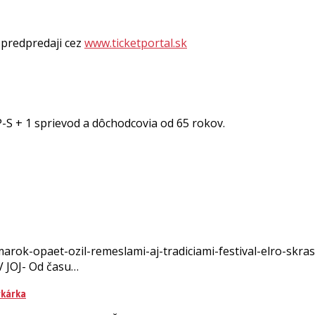
v predpredaji cez
www.ticketportal.sk
-S + 1 sprievod a dôchodcovia od 65 rokov.
rok-opaet-ozil-remeslami-aj-tradiciami-festival-elro-skrasl
V JOJ- Od času…
rkárka