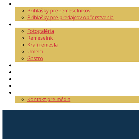
Aktuality
Prihlášky pre remeselníkov
Prihlášky pre predajcov občerstvenia
O festivale
Fotogaléria
Remeselníci
Králi remesla
Umelci
Gastro
Mapa areálu
Program
Vstupenky
Partneri
Kontakt
Kontakt pre média