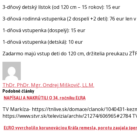
3-dňový detský lístok (od 120 cm – 15 rokov): 15 eur
3-dňová rodinná vstupenka (2 dospelí +2 deti): 76 eur len 
1-dňová vstupenka (dospelý): 15 eur
1-dňová vstupenka (detská): 10 eur
Zadarmo majú vstup deti do 120 cm, držitelia preukazu ZŤP
ThDr. PhDr. Mgr. Ondrej Miškovič, LL.M.
Podobné články
NAPÍSALI A NAKRÚTILI O 34. ročníku EĽRA
TV Markíza- https://tnlive.sk/domace/clanok/1040431-kezma
https://www.stvr.sk/televizia/archiv/21274/606965#2784 T
EĽRO vyvrcholilo korunováciou Kráľa remesla, porotu zaujala špe