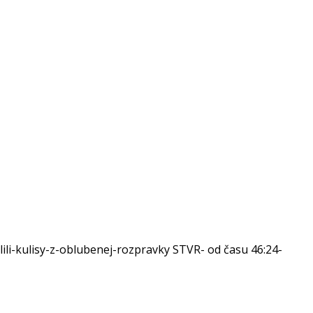
ili-kulisy-z-oblubenej-rozpravky STVR- od času 46:24-