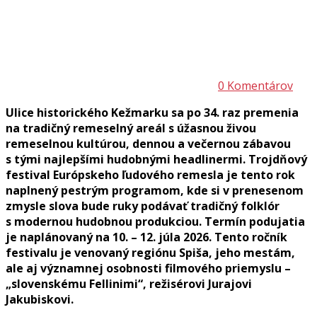
0 Komentárov
Ulice historického Kežmarku sa po 34. raz premenia
na tradičný remeselný areál s úžasnou živou
remeselnou kultúrou, dennou a večernou zábavou
s tými najlepšími hudobnými headlinermi. Trojdňový
festival Európskeho ľudového remesla je tento rok
naplnený pestrým programom, kde si v prenesenom
zmysle slova bude ruky podávať tradičný folklór
s modernou hudobnou produkciou. Termín podujatia
je naplánovaný na 10. – 12. júla 2026. Tento ročník
festivalu je venovaný regiónu Spiša, jeho mestám,
ale aj významnej osobnosti filmového priemyslu –
„slovenskému Fellinimi“, režisérovi Jurajovi
Jakubiskovi.