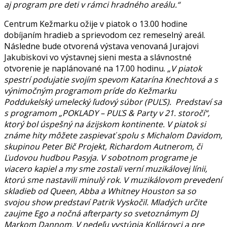
aj program pre deti v rámci hradného areálu.“
Centrum Kežmarku ožije v piatok o 13.00 hodine
dobíjaním hradieb a sprievodom cez remeselný areál.
Následne bude otvorená výstava venovaná Jurajovi
Jakubiskovi vo výstavnej sieni mesta a slávnostné
otvorenie je naplánované na 17.00 hodinu.
„V piatok
spestrí podujatie svojím spevom Katarína Knechtová a s
výnimočným programom príde do Kežmarku
Poddukelský umelecký ľudový súbor (PUĽS). Predstaví sa
s programom „POKLADY – PUĽS & Party v 21. storočí“,
ktorý bol úspešný na ázijskom kontinente. V piatok si
známe hity môžete zaspievať spolu s Michalom Davidom,
skupinou Peter Bič Projekt, Richardom Autnerom, či
Ľudovou hudbou Pasyja. V sobotnom programe je
viacero kapiel a my sme zostali verní muzikálovej línii,
ktorú sme nastavili minulý rok. V muzikálovom prevedení
skladieb od Queen, Abba a Whitney Houston sa so
svojou show predstaví Patrik Vyskočil. Mladých určite
zaujme Ego a nočná afterparty so svetoznámym DJ
Markom Dannom.
V nedeľu vystúpia Kollárovci a pre