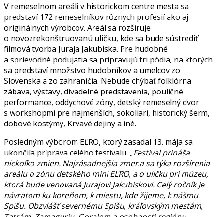
V remeselnom areáli v historickom centre mesta sa
predstaví 172 remeselníkov rôznych profesií ako aj
originálnych výrobcov. Areál sa rozširuje
o novozrekonštruovanú uličku, kde sa bude sústrediť
filmová tvorba Juraja Jakubiska. Pre hudobné
a sprievodné podujatia sa pripravujú tri pódia, na ktorých
sa predstaví množstvo hudobníkov a umelcov zo
Slovenska a zo zahraničia. Nebude chýbať folklórna
zábava, výstavy, divadelné predstavenia, pouličné
performance, oddychové zóny, detský remeselný dvor
s workshopmi pre najmenších, sokoliari, historický šerm,
dobové kostýmy, Krvavé dejiny a iné.
Posledným výborom EĽRO, ktorý zasadal 13. mája sa
ukončila príprava celého festivalu.
„Festival prináša
niekoľko zmien. Najzásadnejšia zmena sa týka rozšírenia
areálu o zónu detského mini EĽRO, a o uličku pri múzeu,
ktorá bude venovaná Jurajovi Jakubiskovi. Celý ročník je
návratom ku koreňom, k miestu, kde žijeme, k nášmu
Spišu. Obzvlášť severnému Spišu, kráľovským mestám,
Tatrám, Zamaguriu, Goralom a osobnosti regiónu