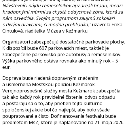
Návštevníci nájdu remeselníkov aj v areáli hradu, medzi
hradobnými múrmi sa chystá oddychová zóna, ktorá sa
nám osvedčila. Svojím programom zaujmú sokoliari
s divými dravcami, či módna prehliadka,“
uzavrela Erika
Cintulová, riaditeľka Múzea v Kežmarku.
Organizátori zabezpečujú dostatočné parkovacie plochy.
K dispozícii bude 697 parkovacích miest, taktiež je
zabezpečené parkovisko pre autobusy a remeselníkov.
Výška parkovného ostáva rovnaká ako minulý rok – 5
eur.
Doprava bude riadená dopravným značením
a usmernená Mestskou políciou Kežmarok.
Verejnoprospešné služby mesta Kežmarok zabezpečia
tak ako každý rok pravidelné čistenie, odvoz odpadu
a postarajú sa o to, aby priebeh tejto kultúrno-
spoločenskej akcie bol čo najlepší, aby bolo všade
poupratované a čisto. Dofinancovanie festivalu bude
predmetom MsZ, ktoré je naplánované na 21. mája 2026.