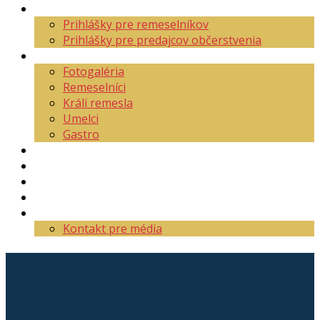
Aktuality
Prihlášky pre remeselníkov
Prihlášky pre predajcov občerstvenia
O festivale
Fotogaléria
Remeselníci
Králi remesla
Umelci
Gastro
Mapa areálu
Program
Vstupenky
Partneri
Kontakt
Kontakt pre média