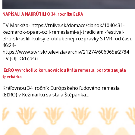
NAPÍSALI A NAKRÚTILI O 34. ročníku EĽRA
TV Markíza- https://tnlive.sk/domace/clanok/1040431-
kezmarok-opaet-ozil-remeslami-aj-tradiciami-festival-
elro-skraslili-kulisy-z-oblubenej-rozpravky STVR- od času
46:24-
https://www.stvr.sk/televizia/archiv/21274/606965#2784
TV JOJ- Od času…
EĽRO vyvrcholilo korunováciou Kráľa remesla, porotu zaujala
šperkárka
Kráľovnou 34. ročník Európskeho ľudového remesla
(EĽRO) v Kežmarku sa stala Štěpánka…