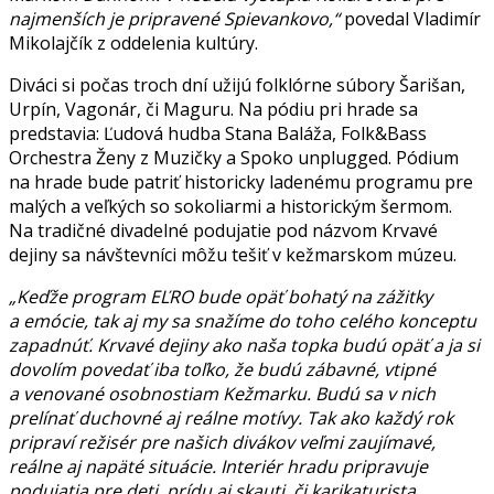
najmenších je pripravené Spievankovo,“
povedal Vladimír
Mikolajčík z oddelenia kultúry.
Diváci si počas troch dní užijú folklórne súbory Šarišan,
Urpín, Vagonár, či Maguru. Na pódiu pri hrade sa
predstavia: Ľudová hudba Stana Baláža, Folk&Bass
Orchestra Ženy z Muzičky a Spoko unplugged. Pódium
na hrade bude patriť historicky ladenému programu pre
malých a veľkých so sokoliarmi a historickým šermom.
Na tradičné divadelné podujatie pod názvom Krvavé
dejiny sa návštevníci môžu tešiť v kežmarskom múzeu.
„Keďže program EĽRO bude opäť bohatý na zážitky
a emócie, tak aj my sa snažíme do toho celého konceptu
zapadnúť. Krvavé dejiny ako naša topka budú opäť a ja si
dovolím povedať iba toľko, že budú zábavné, vtipné
a venované osobnostiam Kežmarku. Budú sa v nich
prelínať duchovné aj reálne motívy. Tak ako každý rok
pripraví režisér pre našich divákov veľmi zaujímavé,
reálne aj napäté situácie. Interiér hradu pripravuje
podujatia pre deti, prídu aj skauti, či karikaturista.