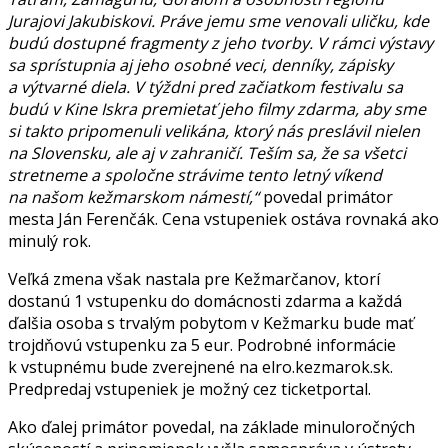
Jurajovi Jakubiskovi. Práve jemu sme venovali uličku, kde
budú dostupné fragmenty z jeho tvorby. V rámci výstavy
sa sprístupnia aj jeho osobné veci, denníky, zápisky
a výtvarné diela. V týždni pred začiatkom festivalu sa
budú v Kine Iskra premietať jeho filmy zdarma, aby sme
si takto pripomenuli velikána, ktorý nás preslávil nielen
na Slovensku, ale aj v zahraničí. Teším sa, že sa všetci
stretneme a spoločne strávime tento letný víkend
na našom kežmarskom námestí,“
povedal primátor
mesta Ján Ferenčák. Cena vstupeniek ostáva rovnaká ako
minulý rok.
Veľká zmena však nastala pre Kežmarčanov, ktorí
dostanú 1 vstupenku do domácnosti zdarma a každá
ďalšia osoba s trvalým pobytom v Kežmarku bude mať
trojdňovú vstupenku za 5 eur. Podrobné informácie
k vstupnému bude zverejnené na elro.kezmarok.sk.
Predpredaj vstupeniek je možný cez ticketportal.
Ako ďalej primátor povedal, na základe minuloročných