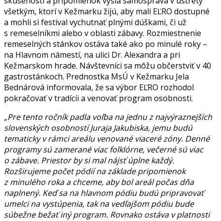
skúseností a pripomienok vyšla samospráva v ústrety
všetkým, ktorí v Kežmarku žijú, aby mali EĽRO dostupné
a mohli si festival vychutnať plnými dúškami, či už
s remeselníkmi alebo v oblasti zábavy. Rozmiestnenie
remeselných stánkov ostáva také ako po minulé roky –
na Hlavnom námestí, na ulici Dr. Alexandra a pri
Kežmarskom hrade. Návštevníci sa môžu občerstviť v 40
gastrostánkoch. Prednostka MsÚ v Kežmarku Jela
Bednárová informovala, že sa výbor EĽRO rozhodol
pokračovať v tradícii a venovať program osobnosti.
„Pre tento ročník padla voľba na jednu z najvýraznejších
slovenských osobností Juraja Jakubiska, jemu budú
tematicky v rámci areálu venované viaceré zóny. Denné
programy sú zamerané viac folklórne, večerné sú viac
o zábave. Priestor by si mal nájsť úplne každý.
Rozširujeme počet pódií na základe pripomienok
z minulého roka a chceme, aby bol areál počas dňa
naplnený. Keď sa na hlavnom pódiu budú pripravovať
umelci na vystúpenia, tak na vedľajšom pódiu bude
súbežne bežať iný program. Rovnako ostáva v platnosti