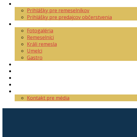
Aktuality
Prihlášky pre remeselníkov
Prihlášky pre predajcov občerstvenia
O festivale
Fotogaléria
Remeselníci
Králi remesla
Umelci
Gastro
Mapa areálu
Program
Vstupenky
Partneri
Kontakt
Kontakt pre média