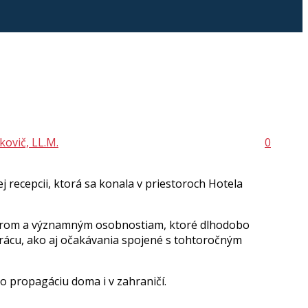
kovič, LL.M.
0
j recepcii, ktorá sa konala v priestoroch Hotela
torom a významným osobnostiam, ktoré dlhodobo
luprácu, ako aj očakávania spojené s tohtoročným
ho propagáciu doma i v zahraničí.