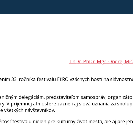
ThDr. PhDr. Mgr. Ondrej Miš
ením 33. ročníka festivalu EĽRO vzácnych hostí na slávnostne
hraničným delegáciám, predstaviteľom samospráv, organizá
ltúry. V príjemnej atmosfére zazneli aj slová uznania za spo
e všetkých návštevníkov.
tosť festivalu nielen pre kultúrny život mesta, ale aj pre je