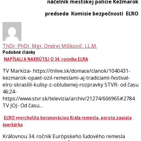
náčelník mestskej polície Kežmarok
predseda Komisie bezpečnosti EĽRO
ThDr. PhDr. Mgr. Ondrej Miškovič, LL.M.
Podobné články
NAPÍSALI A NAKRÚTILI O 34. ročníku EĽRA
TV Markíza- https://tnlive.sk/domace/clanok/1040431-
kezmarok-opaet-ozil-remeslami-aj-tradiciami-festival-
elro-skraslili-kulisy-z-oblubenej-rozpravky STVR- od času
46:24-
https://www.stvr.sk/televizia/archiv/21274/606965#2784
TV JOJ- Od času…
EĽRO vyvrcholilo korunováciou Kráľa remesla, porotu zaujala
šperkárka
Kráľovnou 34. ročník Európskeho ľudového remesla