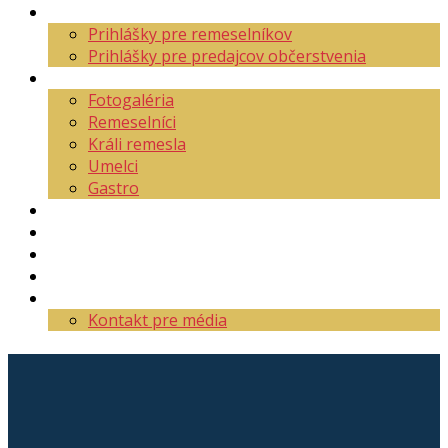
Aktuality
Prihlášky pre remeselníkov
Prihlášky pre predajcov občerstvenia
O festivale
Fotogaléria
Remeselníci
Králi remesla
Umelci
Gastro
Mapa areálu
Program
Vstupenky
Partneri
Kontakt
Kontakt pre média