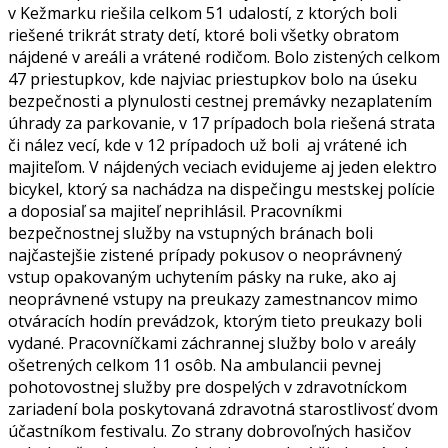
v Kežmarku riešila celkom 51 udalostí, z ktorých boli
riešené trikrát straty detí, ktoré boli všetky obratom
nájdené v areáli a vrátené rodičom. Bolo zistených celkom
47 priestupkov, kde najviac priestupkov bolo na úseku
bezpečnosti a plynulosti cestnej premávky nezaplatením
úhrady za parkovanie, v 17 prípadoch bola riešená strata
či nález vecí, kde v 12 prípadoch už boli aj vrátené ich
majiteľom. V nájdených veciach evidujeme aj jeden elektro
bicykel, ktorý sa nachádza na dispečingu mestskej polície
a doposiaľ sa majiteľ neprihlásil. Pracovníkmi
bezpečnostnej služby na vstupných bránach boli
najčastejšie zistené prípady pokusov o neoprávnený
vstup opakovaným uchytením pásky na ruke, ako aj
neoprávnené vstupy na preukazy zamestnancov mimo
otváracích hodín prevádzok, ktorým tieto preukazy boli
vydané. Pracovníčkami záchrannej služby bolo v areály
ošetrených celkom 11 osôb. Na ambulancii pevnej
pohotovostnej služby pre dospelých v zdravotníckom
zariadení bola poskytovaná zdravotná starostlivosť dvom
účastníkom festivalu. Zo strany dobrovoľných hasičov