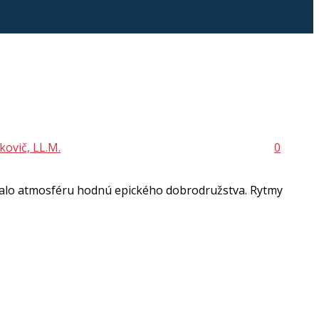
kovič, LL.M.
0
ovalo atmosféru hodnú epického dobrodružstva. Rytmy