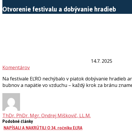
Otvorenie festivalu a dobývanie hradieb
14.7. 2025
Komentárov
Na festivale EĽRO nechýbalo v piatok dobývanie hradieb a
bubnov a napätie vo vzduchu – každý krok za bránu zname
ThDr. PhDr. Mgr. Ondrej Miškovič, LL.M.
Podobné články
NAPÍSALI A NAKRÚTILI O 34. ročníku EĽRA