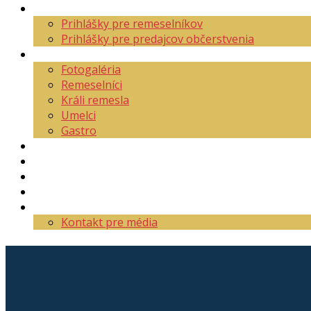
Aktuality
Prihlášky pre remeselníkov
Prihlášky pre predajcov občerstvenia
O festivale
Fotogaléria
Remeselníci
Králi remesla
Umelci
Gastro
Mapa areálu
Program
Vstupenky
Partneri
Kontakt
Kontakt pre média