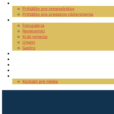
Aktuality
Prihlášky pre remeselníkov
Prihlášky pre predajcov občerstvenia
O festivale
Fotogaléria
Remeselníci
Králi remesla
Umelci
Gastro
Mapa areálu
Program
Vstupenky
Partneri
Kontakt
Kontakt pre média