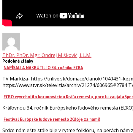
ThDr. PhDr. Mgr. Ondrej Miškovič, LL.M.
Podobné články
NAPÍSALI A NAKRÚTILI O 34. ročníku EĽRA
TV Markíza- https://tnlive.sk/domace/clanok/1040431-kezma
https://www.stvr.sk/televizia/archiv/21274/606965#2784 T
EĽRO vyvrcholilo korunováciou Kráľa remesla, porotu zaujala špe
Kráľovnou 34. ročník Európskeho ľudového remesla (EĽRO
Festival Európske ľudové remeslo 2026 je za nami!
Srdce nám ešte stále bije v rytme folklóru, na perách nám 