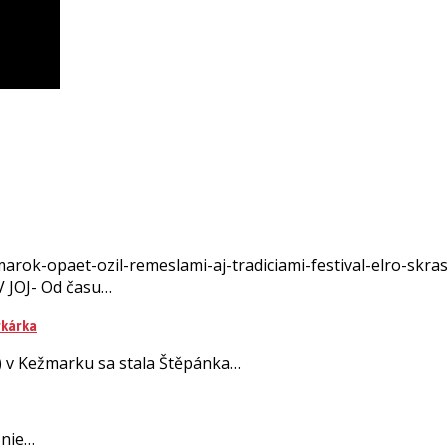
rok-opaet-ozil-remeslami-aj-tradiciami-festival-elro-skrasl
V JOJ- Od času…
rkárka
) v Kežmarku sa stala Štěpánka…
znie…