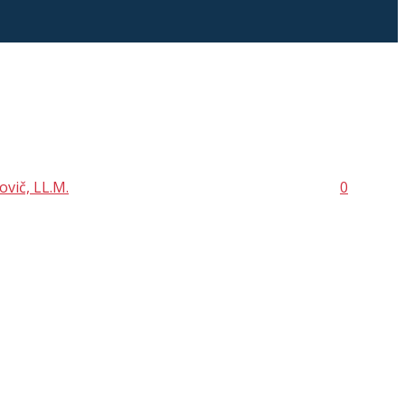
vič, LL.M.
0