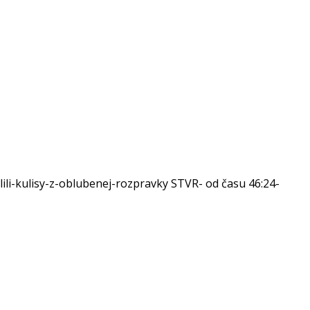
ili-kulisy-z-oblubenej-rozpravky STVR- od času 46:24-