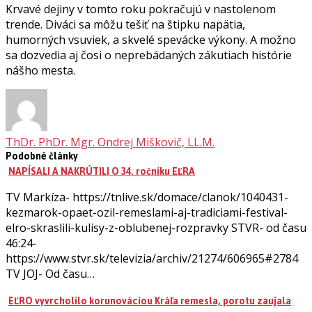
Krvavé dejiny v tomto roku pokračujú v nastolenom
trende. Diváci sa môžu tešiť na štipku napätia,
humorných vsuviek, a skvelé spevácke výkony. A možno
sa dozvedia aj čosi o neprebádaných zákutiach histórie
nášho mesta.
ThDr. PhDr. Mgr. Ondrej Miškovič, LL.M.
Podobné články
NAPÍSALI A NAKRÚTILI O 34. ročníku EĽRA
TV Markíza- https://tnlive.sk/domace/clanok/1040431-
kezmarok-opaet-ozil-remeslami-aj-tradiciami-festival-
elro-skraslili-kulisy-z-oblubenej-rozpravky STVR- od času
46:24-
https://www.stvr.sk/televizia/archiv/21274/606965#2784
TV JOJ- Od času…
EĽRO vyvrcholilo korunováciou Kráľa remesla, porotu zaujala