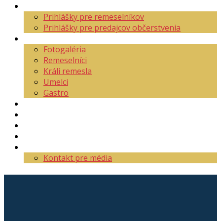
Aktuality
Prihlášky pre remeselníkov
Prihlášky pre predajcov občerstvenia
O festivale
Fotogaléria
Remeselníci
Králi remesla
Umelci
Gastro
Mapa areálu
Program
Vstupenky
Partneri
Kontakt
Kontakt pre média