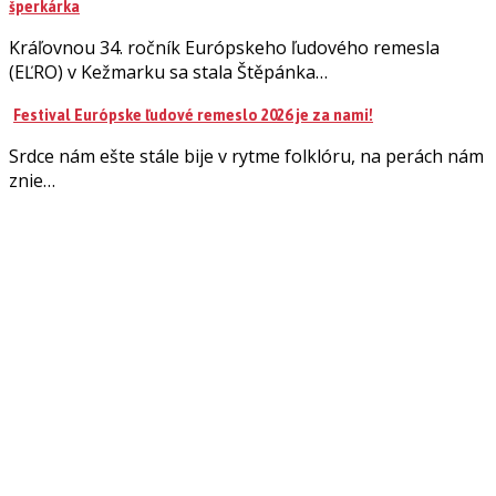
šperkárka
Kráľovnou 34. ročník Európskeho ľudového remesla
(EĽRO) v Kežmarku sa stala Štěpánka…
Festival Európske ľudové remeslo 2026 je za nami!
Srdce nám ešte stále bije v rytme folklóru, na perách nám
znie…