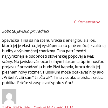
0 Komentárov
Sobota, javisko pri radnici
Speváčka Tina sa na scénu vracia s energiou a silou,
ktorá jej je vlastná. Jej vystúpenia sú plné emócií, kvalitnej
hudby a výnimočnej charizmy. Tina patrí medzi
najvýraznejšie osobnosti slovenskej popovej a R&B
scény. Na javisku vás očarí silným hlasom a úprimnosťou
prejavu. Sprevádzať ju bude živá kapela, ktorá dodá jej
piesňam nový rozmer. Publikum môže očakávať hity ako
„Príbeh“, „Si sám“ či „Čo ak“. Tina vie, ako si získať srdcia
publika. Príďte si zaspievať spolu s ňou!
ThDr. PhDr. Mgr. Ondrej Miškovič, LL.M.