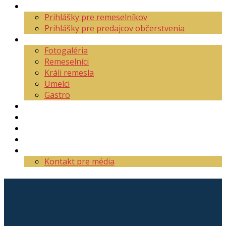
Aktuality
Prihlášky pre remeselníkov
Prihlášky pre predajcov občerstvenia
O festivale
Fotogaléria
Remeselníci
Králi remesla
Umelci
Gastro
Mapa areálu
Program
Vstupenky
Partneri
Kontakt
Kontakt pre média