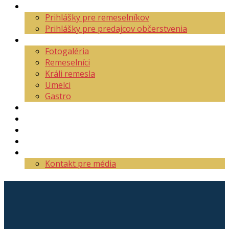
Aktuality
Prihlášky pre remeselníkov
Prihlášky pre predajcov občerstvenia
O festivale
Fotogaléria
Remeselníci
Králi remesla
Umelci
Gastro
Mapa areálu
Program
Vstupenky
Partneri
Kontakt
Kontakt pre média