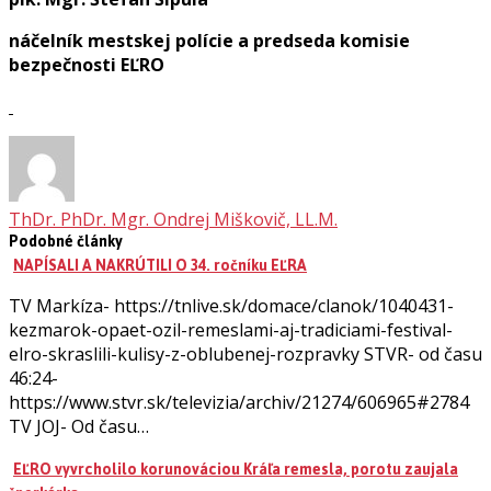
náčelník mestskej polície a predseda komisie
bezpečnosti EĽRO
ThDr. PhDr. Mgr. Ondrej Miškovič, LL.M.
Podobné články
NAPÍSALI A NAKRÚTILI O 34. ročníku EĽRA
TV Markíza- https://tnlive.sk/domace/clanok/1040431-
kezmarok-opaet-ozil-remeslami-aj-tradiciami-festival-
elro-skraslili-kulisy-z-oblubenej-rozpravky STVR- od času
46:24-
https://www.stvr.sk/televizia/archiv/21274/606965#2784
TV JOJ- Od času…
EĽRO vyvrcholilo korunováciou Kráľa remesla, porotu zaujala