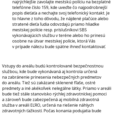
najrýchlejšie zavolajte mestskú políciu na bezplatné
telefónne číslo 159, kde uveďte čo najpodrobnejší
popis dieťaťa a nechajte svoj telefonický kontakt. Je
to hlavne z toho dôvodu, že nájdené plačúce alebo
stratené dieťa ľudia odovzdajú priamo hliadke
mestskej polície resp. príslušníkovi SBS
vykonávajúcich službu v teréne alebo ho prinesú
osobne na útvar mestskej polície, ktorá Vás
v prípade nálezu bude spätne ihneď kontaktovať.
Vstupy do areálu budú kontrolované bezpečnostnou
službou, kde bude vykonávaná aj kontrola určená
na zabránenie prinesenia nebezpečných predmetov
do areálu. Tiež sú zakázané sklenené fľaše, ostré
predmety a iné akékoľvek nelegálne látky. Priamo v areáli
bude tiež stále stanovisko rýchlej zdravotníckej pomoci
a zároveň bude zabezpečená aj mobilná zdravotná
služba v areáli EĽRO, určená na riešenie náhlych
zdravotných ťažkostí. Počas konania podujatia bude