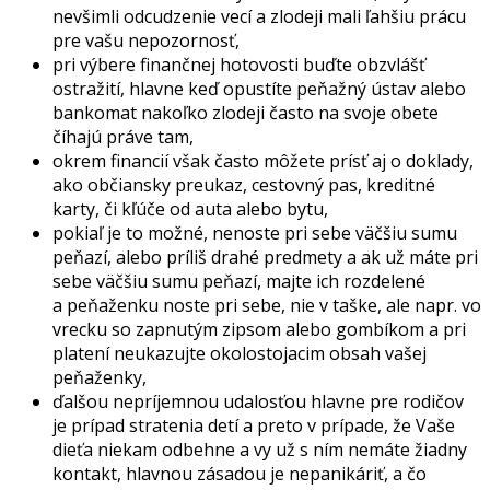
nevšimli odcudzenie vecí a zlodeji mali ľahšiu prácu
pre vašu nepozornosť,
pri výbere finančnej hotovosti buďte obzvlášť
ostražití, hlavne keď opustíte peňažný ústav alebo
bankomat nakoľko zlodeji často na svoje obete
číhajú práve tam,
okrem financií však často môžete prísť aj o doklady,
ako občiansky preukaz, cestovný pas, kreditné
karty, či kľúče od auta alebo bytu,
pokiaľ je to možné, nenoste pri sebe väčšiu sumu
peňazí, alebo príliš drahé predmety a ak už máte pri
sebe väčšiu sumu peňazí, majte ich rozdelené
a peňaženku noste pri sebe, nie v taške, ale napr. vo
vrecku so zapnutým zipsom alebo gombíkom a pri
platení neukazujte okolostojacim obsah vašej
peňaženky,
ďalšou nepríjemnou udalosťou hlavne pre rodičov
je prípad stratenia detí a preto v prípade, že Vaše
dieťa niekam odbehne a vy už s ním nemáte žiadny
kontakt, hlavnou zásadou je nepanikáriť, a čo