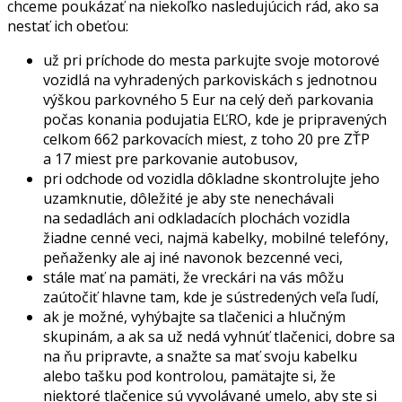
chceme poukázať na niekoľko nasledujúcich rád, ako sa
nestať ich obeťou:
už pri príchode do mesta parkujte svoje motorové
vozidlá na vyhradených parkoviskách s jednotnou
výškou parkovného 5 Eur na celý deň parkovania
počas konania podujatia EĽRO, kde je pripravených
celkom 662 parkovacích miest, z toho 20 pre ZŤP
a 17 miest pre parkovanie autobusov,
pri odchode od vozidla dôkladne skontrolujte jeho
uzamknutie, dôležité je aby ste nenechávali
na sedadlách ani odkladacích plochách vozidla
žiadne cenné veci, najmä kabelky, mobilné telefóny,
peňaženky ale aj iné navonok bezcenné veci,
stále mať na pamäti, že vreckári na vás môžu
zaútočiť hlavne tam, kde je sústredených veľa ľudí,
ak je možné, vyhýbajte sa tlačenici a hlučným
skupinám, a ak sa už nedá vyhnúť tlačenici, dobre sa
na ňu pripravte, a snažte sa mať svoju kabelku
alebo tašku pod kontrolou, pamätajte si, že
niektoré tlačenice sú vyvolávané umelo, aby ste si