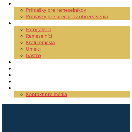
Aktuality
Prihlášky pre remeselníkov
Prihlášky pre predajcov občerstvenia
O festivale
Fotogaléria
Remeselníci
Králi remesla
Umelci
Gastro
Mapa areálu
Program
Vstupenky
Partneri
Kontakt
Kontakt pre média