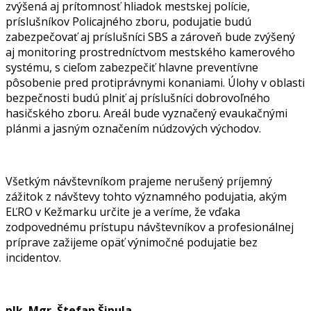
zvýšená aj prítomnosť hliadok mestskej polície,
príslušníkov Policajného zboru, podujatie budú
zabezpečovať aj príslušníci SBS a zároveň bude zvýšený
aj monitoring prostredníctvom mestského kamerového
systému, s cieľom zabezpečiť hlavne preventívne
pôsobenie pred protiprávnymi konaniami. Úlohy v oblasti
bezpečnosti budú plniť aj príslušníci dobrovoľného
hasičského zboru. Areál bude vyznačený evaukačnými
plánmi a jasným označením núdzových východov.
Všetkým návštevníkom prajeme nerušený príjemný
zážitok z návštevy tohto významného podujatia, akým
EĽRO v Kežmarku určite je a veríme, že vďaka
zodpovednému prístupu návštevníkov a profesionálnej
príprave zažijeme opäť výnimočné podujatie bez
incidentov.
plk. Mgr. Štefan Šipula