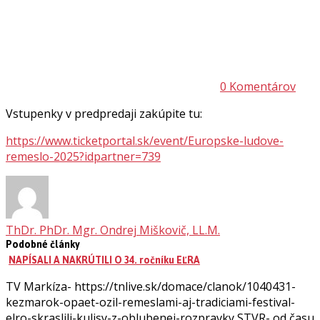
0 Komentárov
Vstupenky v predpredaji zakúpite tu:
https://www.ticketportal.sk/event/Europske-ludove-
remeslo-2025?idpartner=739
ThDr. PhDr. Mgr. Ondrej Miškovič, LL.M.
Podobné články
NAPÍSALI A NAKRÚTILI O 34. ročníku EĽRA
TV Markíza- https://tnlive.sk/domace/clanok/1040431-
kezmarok-opaet-ozil-remeslami-aj-tradiciami-festival-
elro-skraslili-kulisy-z-oblubenej-rozpravky STVR- od času