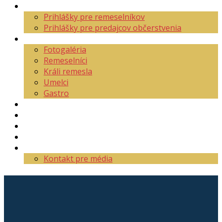
Aktuality
Prihlášky pre remeselníkov
Prihlášky pre predajcov občerstvenia
O festivale
Fotogaléria
Remeselníci
Králi remesla
Umelci
Gastro
Mapa areálu
Program
Vstupenky
Partneri
Kontakt
Kontakt pre média