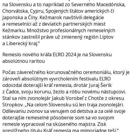
na Slovensku a to napríklad zo Severného Macedónska,
Chorvátska, Cypru, Spojených štátov amerických či
Japonska a Číny. Kežmarok navštívili delegácie
a remeselníci až z deviatich partnerských miest
Kežmarku. Množstvo profesionálnych remeselných
stánkov zastrešil práve už zmienený región Liptov
a Liberecký kraj.“
Remeslo nového kráľa EĽRO 2024 je na Slovensku
absolútnou raritou
Počas záverečného korunovačného ceremoniálu, ktorý je
zároveň absolútnym vyvrcholením festivalu EĽRO
odovzdal doterajší kráľ remesla, drotár Juraj Šerík
z Čadce, svoju korunu, žezlo a róbu novému nástupcovi.
Stal sa ním zvonolejár Jakub Vorobeľ z Chotče z okresu
Stropkov. „Na celom Slovensku sú len traja zvonolejári.
Odlievaniu zvonov sa venujem od detstva a za celé svoje
doterajšie remeselné pôsobenie som sa vo svojom
remesle vypracoval na skúseného majstra. Zisk
prestížneho titulu Kráľ remesla ma mimoriadne teší,“