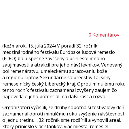
0 Komentárov
(Kežmarok, 15. júla 2024) V poradí 32. ročník
medzinárodného festivalu Európske ľudové remeslo
(EĽRO) bol úspešne zavŕšený a priniesol mnoho
zaujímavostí a atrakcií pre jeho návštevníkov. Venovaný
bol remenárstvu, umeleckému spracovaniu kože
a regiónu Liptov. Sekundárne sa predstavil aj silný
remeselnícky český Liberecký kraj. Oproti minulému roku
tento ročník festivalu zaznamenal zvýšený záujem čo
napovedá o jeho potenciáli na ďalší rast a rozvoj.
Organizátori vyčíslili, že druhý sobotňajší festivalový deň
zaznamenal oproti minulému roku zvýšenie návštevnosti
o jednu tretinu. „32. ročník sme rozšírili a vynovili areál,
ktorý prinieslo viac stánkov, viac miesta, remesiel