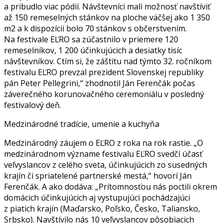
a pribudlo viac pódií. Návštevníci mali možnosť navštíviť
až 150 remeselných stánkov na ploche väčšej ako 1 350
m2 a k dispozícii bolo 70 stánkov s občerstvením.
Na festivale EĽRO sa zúčastnilo v priemere 120
remeselníkov, 1 200 účinkujúcich a desiatky tisíc
návštevníkov. Ctím si, že záštitu nad týmto 32. ročníkom
festivalu EĽRO prevzal prezident Slovenskej republiky
pán Peter Pellegrini,“ zhodnotil Ján Ferenčák počas
záverečného korunovačného ceremoniálu v posledný
festivalový deň.
Medzinárodné tradície, umenie a kuchyňa
Medzinárodný záujem o EĽRO z roka na rok rastie. „O
medzinárodnom význame festivalu EĽRO svedčí účasť
veľvyslancov z celého sveta, účinkujúcich zo susedných
krajín či spriatelené partnerské mestá,“ hovorí Ján
Ferenčák. A ako dodáva: „Prítomnosťou nás poctili okrem
domácich účinkujúcich aj vystupujúci pochádzajúci
z piatich krajín (Maďarsko, Poľsko, Česko, Taliansko,
Srbsko). Navštívilo nás 10 veľvyslancov pôsobiacich