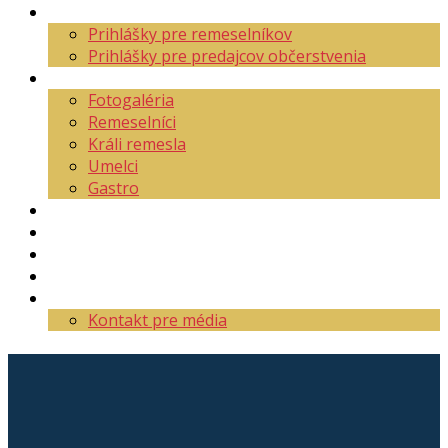
Aktuality
Prihlášky pre remeselníkov
Prihlášky pre predajcov občerstvenia
O festivale
Fotogaléria
Remeselníci
Králi remesla
Umelci
Gastro
Mapa areálu
Program
Vstupenky
Partneri
Kontakt
Kontakt pre média