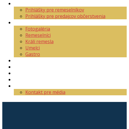
Aktuality
Prihlášky pre remeselníkov
Prihlášky pre predajcov občerstvenia
O festivale
Fotogaléria
Remeselníci
Králi remesla
Umelci
Gastro
Mapa areálu
Program
Vstupenky
Partneri
Kontakt
Kontakt pre média