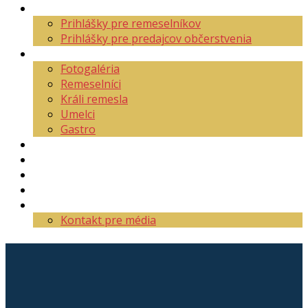
Aktuality
Prihlášky pre remeselníkov
Prihlášky pre predajcov občerstvenia
O festivale
Fotogaléria
Remeselníci
Králi remesla
Umelci
Gastro
Mapa areálu
Program
Vstupenky
Partneri
Kontakt
Kontakt pre média