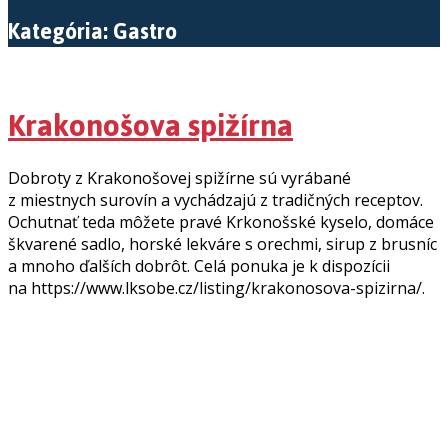
Kategória: Gastro
Krakonošova spižírna
Dobroty z Krakonošovej spižírne sú vyrábané
z miestnych surovín a vychádzajú z tradičných receptov.
Ochutnať teda môžete pravé Krkonošské kyselo, domáce
škvarené sadlo, horské lekváre s orechmi, sirup z brusníc
a mnoho ďalších dobrôt. Celá ponuka je k dispozícii
na https://www.lksobe.cz/listing/krakonosova-spizirna/.