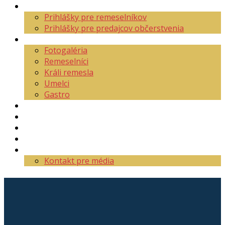
Aktuality
Prihlášky pre remeselníkov
Prihlášky pre predajcov občerstvenia
O festivale
Fotogaléria
Remeselníci
Králi remesla
Umelci
Gastro
Mapa areálu
Program
Vstupenky
Partneri
Kontakt
Kontakt pre média