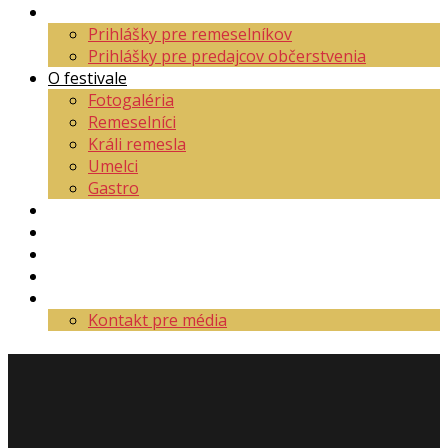
Aktuality
Prihlášky pre remeselníkov
Prihlášky pre predajcov občerstvenia
O festivale
Fotogaléria
Remeselníci
Králi remesla
Umelci
Gastro
Mapa areálu
Program
Vstupenky
Partneri
Kontakt
Kontakt pre média