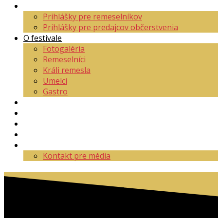
Aktuality
Prihlášky pre remeselníkov
Prihlášky pre predajcov občerstvenia
O festivale
Fotogaléria
Remeselníci
Králi remesla
Umelci
Gastro
Mapa areálu
Program
Vstupenky
Partneri
Kontakt
Kontakt pre média