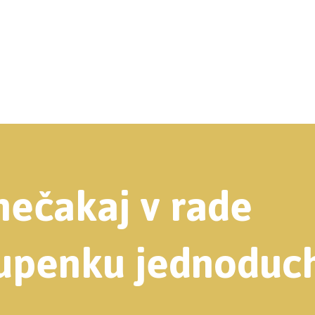
 nečakaj v rade
stupenku jednoduc